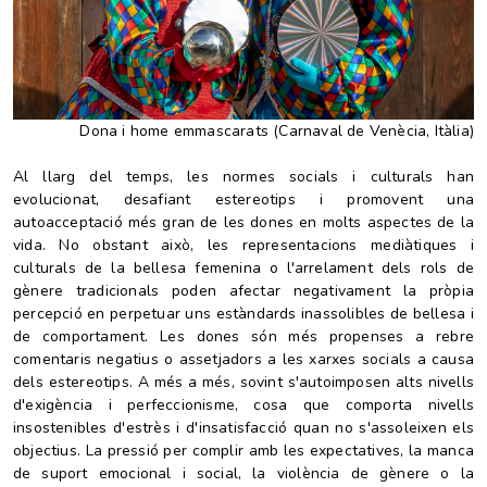
Dona i home emmascarats (Carnaval de Venècia, Itàlia)
Al llarg del temps, les normes socials i culturals han
evolucionat, desafiant estereotips i promovent una
autoacceptació més gran de les dones en molts aspectes de la
vida. No obstant això, les representacions mediàtiques i
culturals de la bellesa femenina o l'arrelament dels rols de
gènere tradicionals poden afectar negativament la pròpia
percepció en perpetuar uns estàndards inassolibles de bellesa i
de comportament. Les dones són més propenses a rebre
comentaris negatius o assetjadors a les xarxes socials a causa
dels estereotips. A més a més, sovint s'autoimposen alts nivells
d'exigència i perfeccionisme, cosa que comporta nivells
insostenibles d'estrès i d'insatisfacció quan no s'assoleixen els
objectius. La pressió per complir amb les expectatives, la manca
de suport emocional i social, la violència de gènere o la