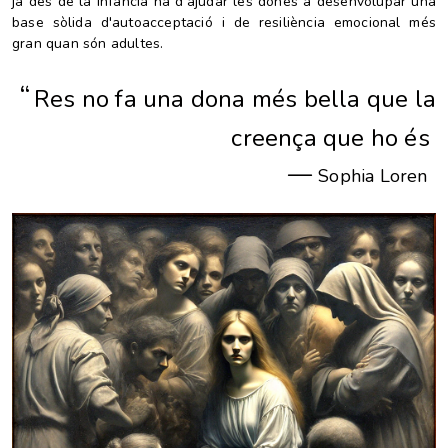
ja des de la infància ha d'ajudar les dones a desenvolupar una
base sòlida d'autoacceptació i de resiliència emocional més
gran quan són adultes.
“
Res no fa una dona més bella que la
creença que ho és
—
Sophia Loren