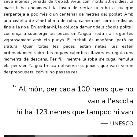
seva intensa jornada de treball. Avui, com molts altres dies, la
mare li ha encomanat la tasca de rentar la roba al riu que
serpenteja a poc més d'un centenar de metres del poblat. Amb
una cistella de vímet plena de roba, camina pel corriol relliscós
fins a la riba. En arribar-hi, la col·loca damunt dels còdols polits i
comença a submergir les peces en l'aigua freda i a fregar-les
vigorosament amb els punys. El treball és monòton, però no
s'atura. Quan totes les peces estan netes, les estén
ordenadament sobre les roques calentes i llavors es regala uns
moments de descans. Per fi. I mentre la roba s'eixuga, remulla
els peus en l'aigua fresca i observa els peixos que van i venen
despreocupats, com si no passés res
...
“
Al món, per cada 100 nens que no
van a l'escola
hi ha 123 nenes que tampoc hi van
—
UNESCO