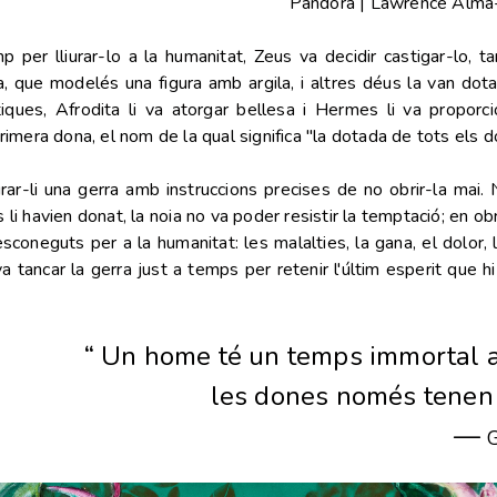
Pandora | Lawrence Alm
per lliurar-lo a la humanitat, Zeus va decidir castigar-lo, ta
a, que modelés una figura amb argila, i altres déus la van do
ues, Afrodita li va atorgar bellesa i Hermes li va proporcio
primera dona, el nom de la qual significa "la dotada de tots els d
rar-li una gerra amb instruccions precises de no obrir-la mai.
li havien donat, la noia no va poder resistir la temptació; en obri
sconeguts per a la humanitat: les malalties, la gana, el dolor, 
tancar la gerra just a temps per retenir l'últim esperit que h
“ Un home té un temps immortal a
les dones només tenen 
—