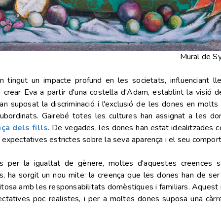
Mural de Sy
 tingut un impacte profund en les societats, influenciant l
va crear Eva a partir d'una costella d'Adam, establint la visió
an suposat la discriminació i l'exclusió de les dones en molts
s subordinats. Gairebé totes les cultures han assignat a les d
nça dels fills
. De vegades, les dones han estat idealitzades 
at expectatives estrictes sobre la seva aparença i el seu compor
 per la igualtat de gènere, moltes d'aquestes creences s
, ha sorgit un nou mite: la creença que les dones han de se
xitosa amb les responsabilitats domèstiques i familiars. Aquest
ectatives poc realistes, i per a moltes dones suposa una càrre