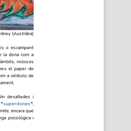
dney (Austràlia)
leis o escampant
 de la dona com a
 àmbits, inclosos
ones el paper de
com a símbols de
tament.
ón desafiades i
r
"
super
dones
"
,
 mite, encara que
ga psicològica i