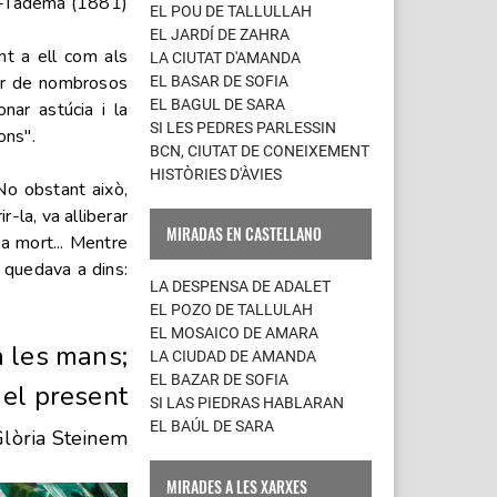
a-Tadema (1881)
EL POU DE TALLULLAH
EL JARDÍ DE ZAHRA
nt a ell com als
LA CIUTAT D'AMANDA
tar de nombrosos
EL BASAR DE SOFIA
EL BAGUL DE SARA
nar astúcia i la
SI LES PEDRES PARLESSIN
ons".
BCN, CIUTAT DE CONEIXEMENT
HISTÒRIES D'ÀVIES
 No obstant això,
r-la, va alliberar
MIRADAS EN CASTELLANO
la mort... Mentre
i quedava a dins:
LA DESPENSA DE ADALET
EL POZO DE TALLULAH
EL MOSAICO DE AMARA
 les mans;
LA CIUDAD DE AMANDA
EL BAZAR DE SOFIA
el present
SI LAS PIEDRAS HABLARAN
EL BAÚL DE SARA
Glòria Steinem
MIRADES A LES XARXES