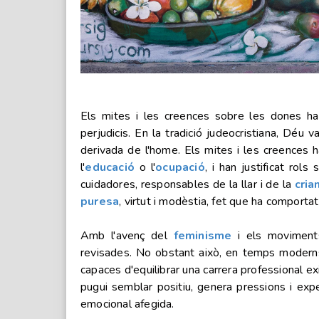
Els mites i les creences sobre les dones han
perjudicis. En la tradició judeocristiana, Déu 
derivada de l'home. Els mites i les creences h
l'
educació
o l'
ocupació
, i han justificat rol
cuidadores, responsables de la llar i de la
cria
puresa
, virtut i modèstia, fet que ha comport
Amb l'avenç del
feminisme
i els moviments
revisades. No obstant això, en temps moderns
capaces d'equilibrar una carrera professional e
pugui semblar positiu, genera pressions i exp
emocional afegida.